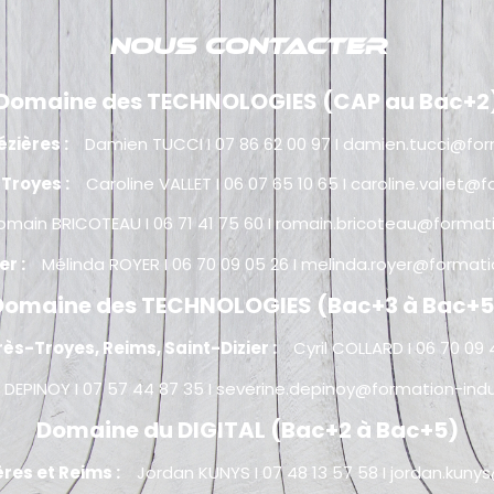
NOUS CONTACTER
Domaine des TECHNOLOGIES (CAP au Bac+2
Mézières :
Damien TUCCI I 07 86 62 00 97 I
damien.tucci@form
- Troyes :
Caroline VALLET I 06 07 65 10 65 I
caroline.vallet@f
omain BRICOTEAU I 06 71 41 75 60 I
romain.bricoteau@formatio
ier :
Mélinda ROYER I 06 70 09 05 26 I
melinda.royer@formatio
Domaine des TECHNOLOGIES (Bac+3 à Bac+5
rès-Troyes, Reims, Saint-Dizier :
Cyril COLLARD I 06 70 09 
 DEPINOY I 07 57 44 87 35 I
severine.depinoy@formation-indus
Domaine du DIGITAL (Bac+2 à Bac+5)
ères et Reims :
Jordan KUNYS I 07 48 13 57 58 I
jordan.kunys