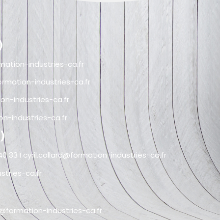
)
ation-industries-ca.fr
ormation-industries-ca.fr
n-industries-ca.fr
n-industries-ca.fr
)
40 33 I
cyril.collard@formation-industries-ca.fr
tries-ca.fr
@formation-industries-ca.fr