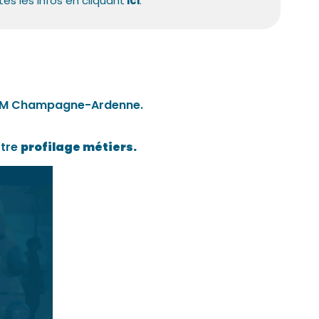
tes les infos en cliquant
ici
.
UIMM Champagne-Ardenne.
otre
profilage métiers.