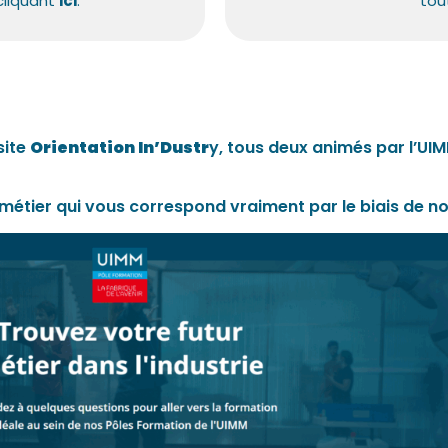
 cliquant
ici
.
tou
 site
Orientation In’Dustr
y
, tous deux animés par l’
métier qui vous correspond vraiment par le biais de n