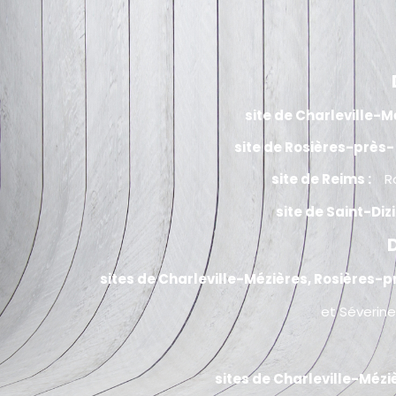
site de Charleville-
site de Rosières-près
site de Reims :
R
site de Saint-Diz
sites de Charleville-Mézières, Rosières-p
et Séverine
sites de Charleville-Mézi