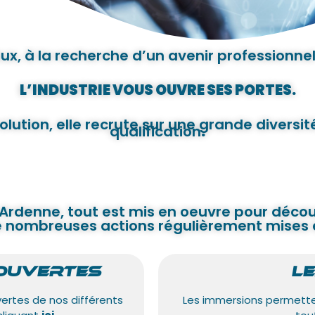
ux, à la recherche d’un avenir professionnel
L’INDUSTRIE VOUS OUVRE SES PORTES.
lution, elle recrute sur une grande diversit
qualification
.
nne, tout est mis en oeuvre pour découvrir
e nombreuses actions régulièrement mises 
-OUVERTES
L
vertes de nos différents
Les immersions permetten